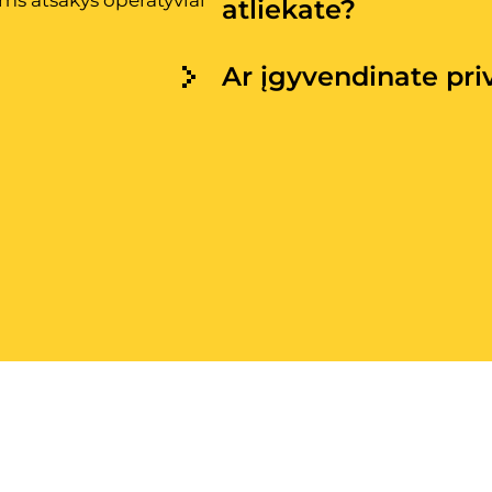
ms atsakys operatyviai
atliekate?
Ar įgyvendinate pri