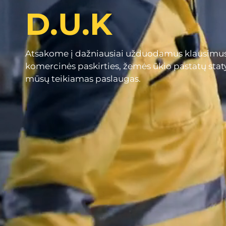
D.U.K
Atsakome į dažniausiai užduodamus klausimus
komercinės paskirties, žemės ūkio pastatų staty
mūsų teikiamas paslaugas.