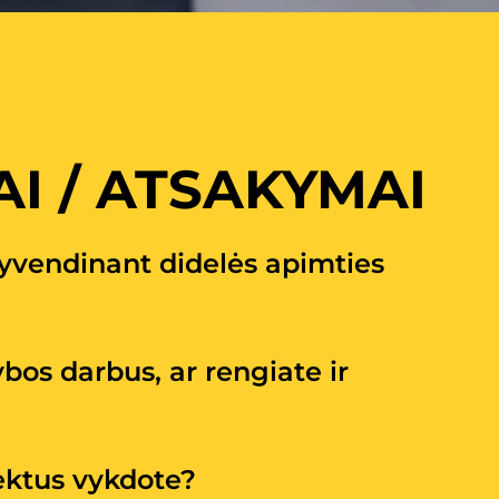
I / ATSAKYMAI
įgyvendinant didelės apimties
ybos darbus, ar rengiate ir
ektus vykdote?