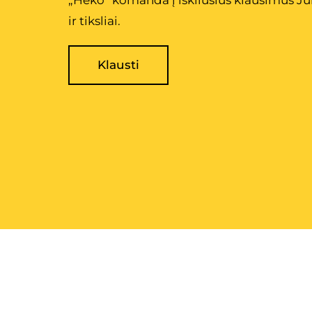
„Heko“ komanda į iškilusius klausimus Ju
ir tiksliai.
Klausti