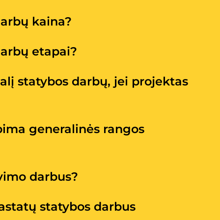
darbų kaina?
darbų etapai?
 dalį statybos darbų, jei projektas
pima generalinės rangos
avimo darbus?
astatų statybos darbus