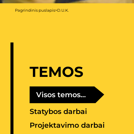
Pagrindinis puslapis
>
D.U.K.
TEMOS
Visos temos...
Statybos darbai
Projektavimo darbai