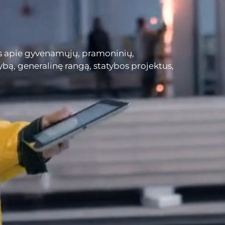
 apie gyvenamųjų, pramoninių,
bą, generalinę rangą, statybos projektus,