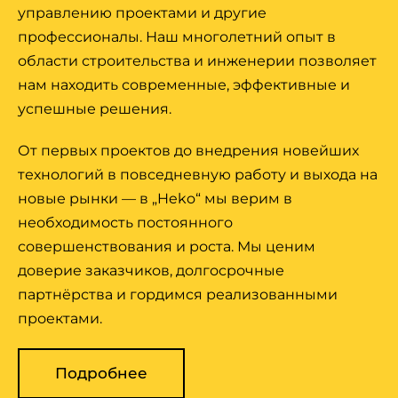
СТРОИТЕЛЬСТВО
управлению проектами и другие
ЖИЛЫХ ДОМОВ
профессионалы. Наш многолетний опыт в
области строительства и инженерии позволяет
нам находить современные, эффективные и
От индивидуально спроектированных домов
успешные решения.
до типовых проектов — строительство вашего
дома мечты с компанией «Heko» проходит
От первых проектов до внедрения новейших
гладко и слаженно с самой первой
технологий в повседневную работу и выхода на
консультации.
новые рынки — в „Heko“ мы верим в
необходимость постоянного
совершенствования и роста. Мы ценим
доверие заказчиков, долгосрочные
партнёрства и гордимся реализованными
проектами.
Подробнее