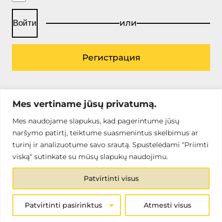
или
Войти
Регистрация
Mes vertiname jūsų privatumą.
Mes naudojame slapukus, kad pagerintume jūsų
2025 © “HEKO”.
Все права защищены.
Политика
naršymo patirtį, teiktume suasmenintus skelbimus ar
конфиденциальности
.
turinį ir analizuotume savo srautą. Spustelėdami "Priimti
Хостинг веб-сайтов:
|
viską" sutinkate su mūsų slapukų naudojimu.
Разработка веб-сайта:
Patvirtinti visus
Patvirtinti pasirinktus
Atmesti visus