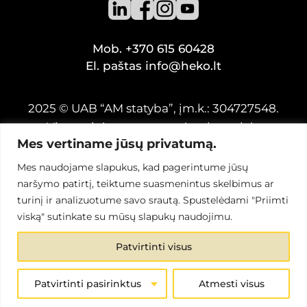
Mob.
+370 615 60428
El. paštas
info@heko.lt
2025 © UAB “AM statyba”, įm.k.: 304727548.
Visos teisės saugomos.
Atsakomybės
Mes vertiname jūsų privatumą.
apribojimas
.
Generalinė ranga, statybos darbai, pastatų
Mes naudojame slapukus, kad pagerintume jūsų
projektavimas, namų projektai, parduodami
naršymo patirtį, teiktume suasmenintus skelbimus ar
turinį ir analizuotume savo srautą. Spustelėdami "Priimti
namai, interjero sprendimai, saulės baterijų
viską" sutinkate su mūsų slapukų naudojimu.
parkų statyba.
Svetainių talpinimas:
|
Patvirtinti visus
Interneto svetainių kūrimas:
Patvirtinti pasirinktus
Atmesti visus